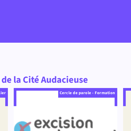
de la Cité Audacieuse
lier
Cercle de parole - Formation