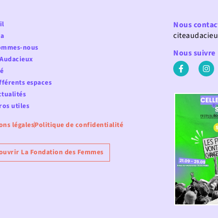
il
Nous contac
citeaudacie
a
ommes-nous
Nous suivre
 Audacieux
fé
fférents espaces
tualités
os utiles
ons légales
Politique de confidentialité
ouvrir La Fondation des Femmes