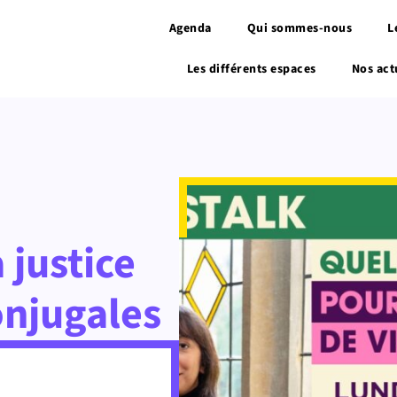
Agenda
Qui sommes-nous
L
Les différents espaces
Nos act
 justice
onjugales