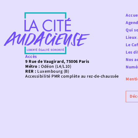
Accue
Agend
Qui s
Lieux
Le Ca
Les di
Accès
Nos ac
9 Rue de Vaugirard, 75006 Paris
Métro :
Odéon (L4/L10)
Numér
RER :
Luxembourg (B)
Accessibilité PMR complète au rez-de-chaussée
Menti
Déc