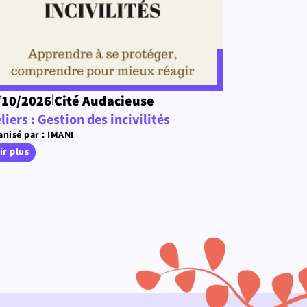
|
/10/2026
Cité Audacieuse
liers : Gestion des incivilités
nisé par : IMANI
ir plus