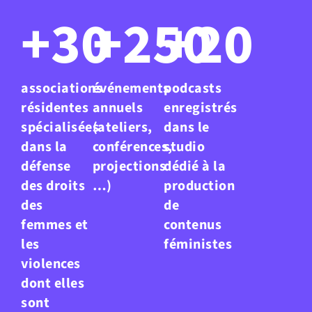
+
30
+
250
+
20
associations
événements
podcasts
résidentes
annuels
enregistrés
spécialisées
(ateliers,
dans le
dans la
conférences,
studio
défense
projections
dédié à la
des droits
…)
production
des
de
femmes et
contenus
les
féministes
violences
dont elles
sont