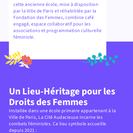
cette ancienne école, mise à disposition
par la Ville de Paris et réhabilitée par la
Fondation des Femmes, combine café
engagé, espace collaboratif pour les
associations et programmation culturelle
féministe.
Un Lieu-Héritage pour les
Droits des Femmes
Installée dans une école primaire appartenant à la
Ville de Paris, La Cité Audacieuse incarne les
combats féministes. Ce lieu symbole accueille
depuis 2021 :