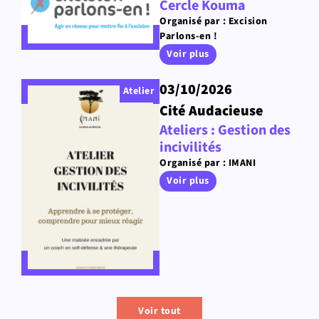
Cercle Kouma
Organisé par : Excision
Parlons-en !
Voir plus
03/10/2026
Atelier
Cité Audacieuse
Ateliers : Gestion des
incivilités
Organisé par : IMANI
Voir plus
Voir tout