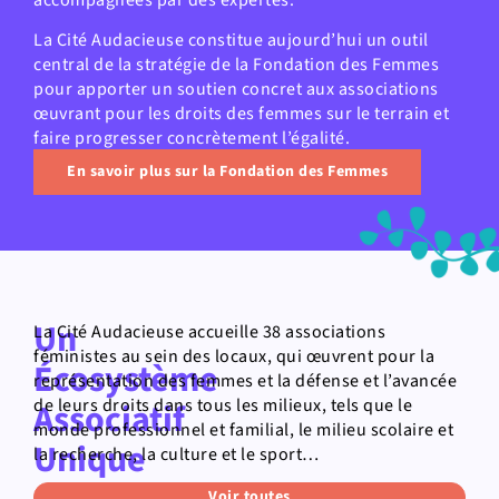
accompagnées par des expertes.
La Cité Audacieuse constitue aujourd’hui un outil
central de la stratégie de la Fondation des Femmes
pour apporter un soutien concret aux associations
œuvrant pour les droits des femmes sur le terrain et
faire progresser concrètement l’égalité.
En savoir plus sur la Fondation des Femmes
Un
La Cité Audacieuse accueille 38 associations
féministes au sein des locaux, qui œuvrent pour la
Écosystème
représentation des femmes et la défense et l’avancée
de leurs droits dans tous les milieux, tels que le
Associatif
monde professionnel et familial, le milieu scolaire et
Unique
la recherche, la culture et le sport…
Voir toutes