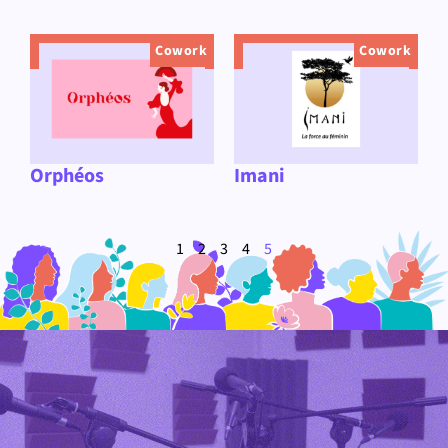
Cowork
Cowork
Orphéos
Imani
1
2
3
4
5