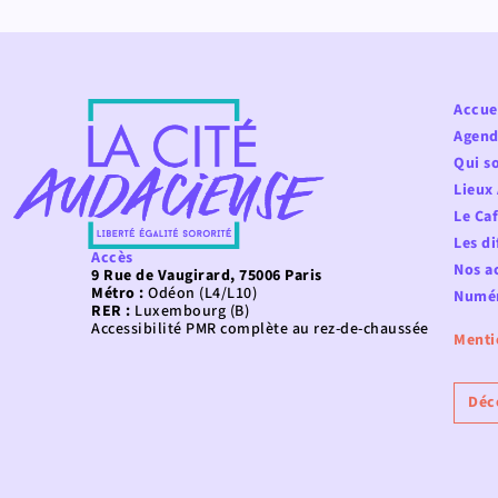
Accue
Agend
Qui s
Lieux
Le Ca
Les di
Accès
Nos ac
9 Rue de Vaugirard, 75006 Paris
Métro :
Odéon (L4/L10)
Numér
RER :
Luxembourg (B)
Accessibilité PMR complète au rez-de-chaussée
Menti
Déc