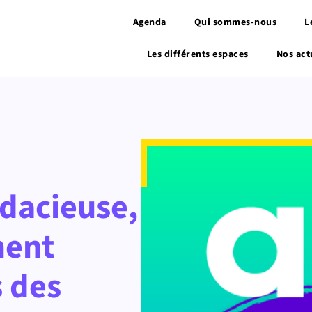
Agenda
Qui sommes-nous
L
Les différents espaces
Nos act
udacieuse,
ment
s des