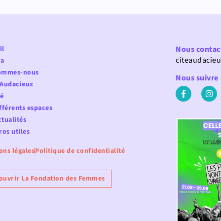
il
Nous contac
citeaudacie
a
ommes-nous
Nous suivre
 Audacieux
fé
fférents espaces
tualités
os utiles
ons légales
Politique de confidentialité
ouvrir La Fondation des Femmes