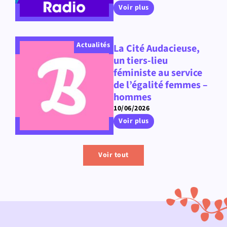
Voir plus
Actualités
La Cité Audacieuse,
un tiers-lieu
féministe au service
de l’égalité femmes –
hommes
10/06/2026
Voir plus
Voir tout