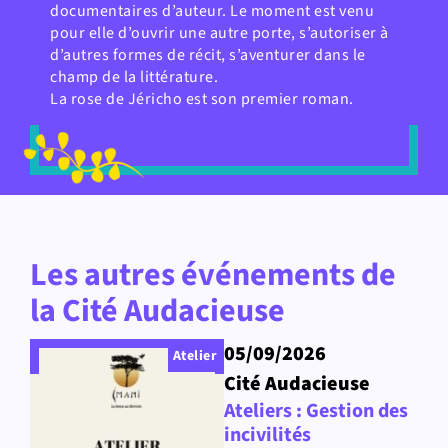
documentaires d’auteur. Le moment est venu
pour elle d’ouvrir une autre porte, s’autoriser à
d’autres formes de récit, s’aventurer dans le
champ de la littérature.
La rose de Jéricho est son premier roman.
Les autres événements de
la Cité Audacieuse
05/09/2026
Atelier
Cité Audacieuse
Ateliers : Gestion des
incivilités