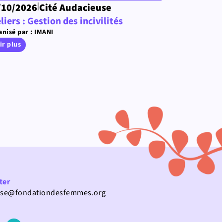
|
/10/2026
Cité Audacieuse
liers : Gestion des incivilités
nisé par : IMANI
ir plus
ter
use@fondationdesfemmes.org