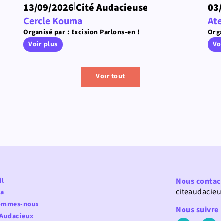
|
13/09/2026
Cité Audacieuse
03
Cercle Kouma
Ate
Organisé par : Excision Parlons-en !
Orga
Voir plus
Vo
Voir tout
il
Nous contac
citeaudacie
a
ommes-nous
Nous suivre
 Audacieux