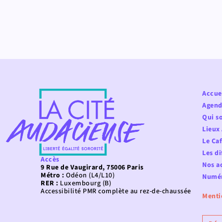
Accue
Agend
Qui s
Lieux
Le Ca
Les di
Accès
Nos ac
9 Rue de Vaugirard, 75006 Paris
Métro :
Odéon (L4/L10)
Numér
RER :
Luxembourg (B)
Accessibilité PMR complète au rez-de-chaussée
Menti