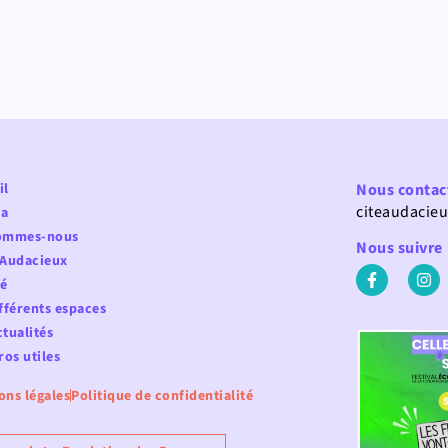
il
Nous contac
citeaudacie
a
ommes-nous
Nous suivre
 Audacieux
fé
fférents espaces
tualités
os utiles
ons légales
Politique de confidentialité