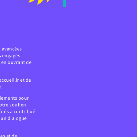
s avancées
s engagés
t en ouvrant de
ccueillir et de
e.
ciements pour
otre soutien
ôtés a contribué
r un dialogue
es et de