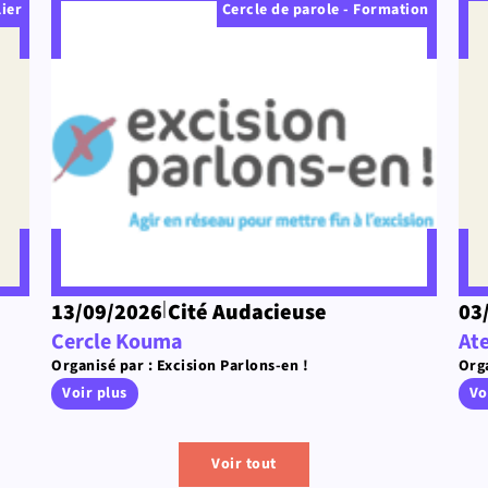
lier
Cercle de parole - Formation
|
13/09/2026
Cité Audacieuse
03
Cercle Kouma
Ate
Organisé par : Excision Parlons-en !
Orga
Voir plus
Vo
Voir tout