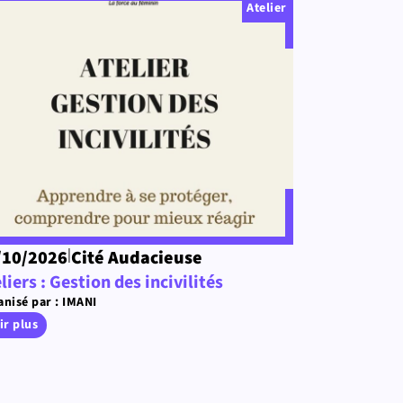
Atelier
|
/10/2026
Cité Audacieuse
liers : Gestion des incivilités
nisé par : IMANI
ir plus