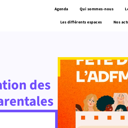
Agenda
Qui sommes-nous
L
Les différents espaces
Nos act
ation des
arentales