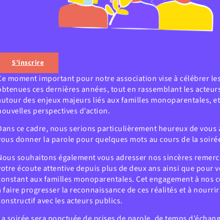
S’inscrire
Ce moment important pour notre association vise à célébrer le
obtenues ces dernières années, tout en rassemblant les acteur
autour des enjeux majeurs liés aux familles monoparentales, e
nouvelles perspectives d’action.
Dans ce cadre, nous serions particulièrement heureux de vous a
vous donner la parole pour quelques mots au cours de la soiré
Nous souhaitons également vous adresser nos sincères remer
votre écoute attentive depuis plus de deux ans ainsi que pour v
constant aux familles monoparentales. Cet engagement à nos c
à faire progresser la reconnaissance de ces réalités et à nourri
constructif avec les acteurs publics.
La soirée sera ponctuée de prises de parole, de temps d’échang