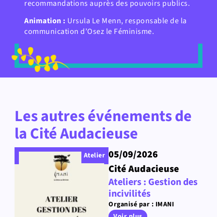
recommandations auprès des pouvoirs publics.
Animation :
Ursula Le Menn, responsable de la
communication d’Osez le Féminisme.
Les autres événements de
la Cité Audacieuse
05/09/2026
Atelier
Cité Audacieuse
Ateliers : Gestion des
incivilités
Organisé par : IMANI
Voir plus