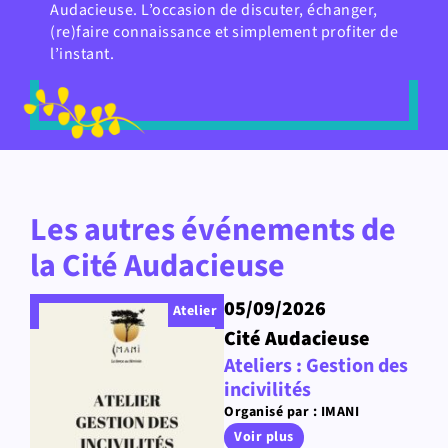
Audacieuse. L’occasion de discuter, échanger,
(re)faire connaissance et simplement profiter de
l’instant.
Les autres événements de
la Cité Audacieuse
05/09/2026
Atelier
Cité Audacieuse
Ateliers : Gestion des
incivilités
Organisé par : IMANI
Voir plus