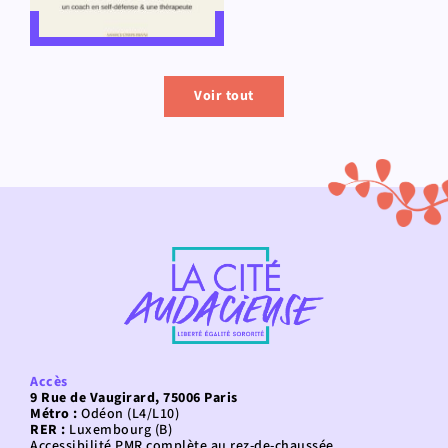
Voir tout
Accès
9 Rue de Vaugirard, 75006 Paris
Métro :
Odéon (L4/L10)
RER :
Luxembourg (B)
Accessibilité PMR complète au rez-de-chaussée