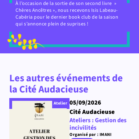
À l’occasion de la sortie de son second livre »
Chères Ancêtres », nous recevons Isis Labeau-
Cabéria pour le dernier book club de la saison
qui s’annonce plein de suprises !
Les autres événements de
la Cité Audacieuse
05/09/2026
Atelier
Cité Audacieuse
Ateliers : Gestion des
incivilités
Organisé par : IMANI