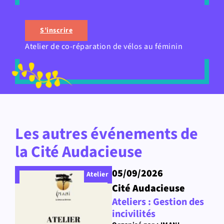
S’inscrire
Atelier de co-réparation de vélos au féminin
Les autres événements de
la Cité Audacieuse
05/09/2026
Atelier
Cité Audacieuse
Ateliers : Gestion des
incivilités