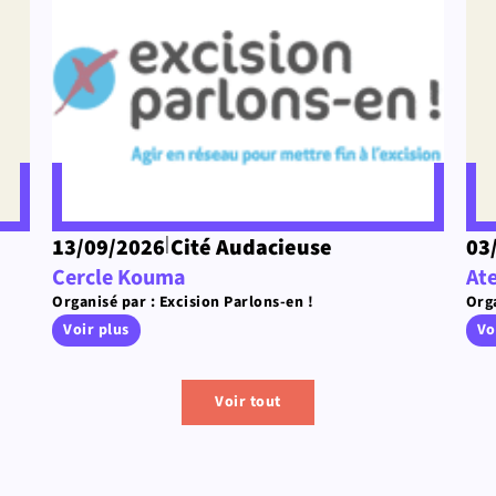
|
13/09/2026
Cité Audacieuse
03
Cercle Kouma
Ate
Organisé par : Excision Parlons-en !
Orga
Voir plus
Vo
Voir tout