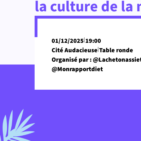
la culture de la
|
01/12/2025
19:00
|
Cité Audacieuse
Table ronde
Organisé par : @Lachetonassiet
@Monrapportdiet