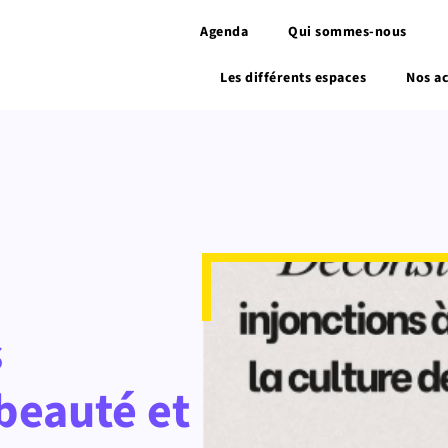
Agenda
Qui sommes-nous
Les différents espaces
Nos ac
s
 beauté et