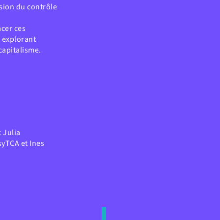
ssion du contrôle
acer ces
n explorant
capitalisme.
 Julia
yTCA et Ines