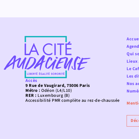
Accue
Agend
Qui s
Lieux
Le Ca
Les di
Accès
Nos ac
9 Rue de Vaugirard, 75006 Paris
Métro :
Odéon (L4/L10)
Numér
RER :
Luxembourg (B)
Accessibilité PMR complète au rez-de-chaussée
Menti
Déc