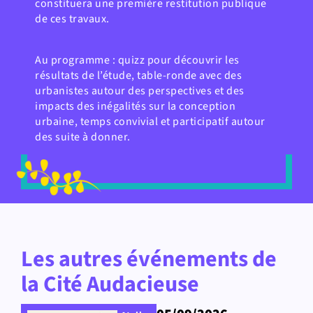
constituera une première restitution publique
de ces travaux.
Au programme : quizz pour découvrir les
résultats de l’étude, table-ronde avec des
urbanistes autour des perspectives et des
impacts des inégalités sur la conception
urbaine, temps convivial et participatif autour
des suite à donner.
Les autres événements de
la Cité Audacieuse