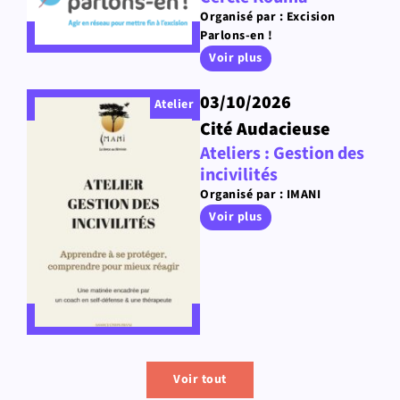
Organisé par : Excision
Parlons-en !
Voir plus
03/10/2026
Atelier
Cité Audacieuse
Ateliers : Gestion des
incivilités
Organisé par : IMANI
Voir plus
Voir tout