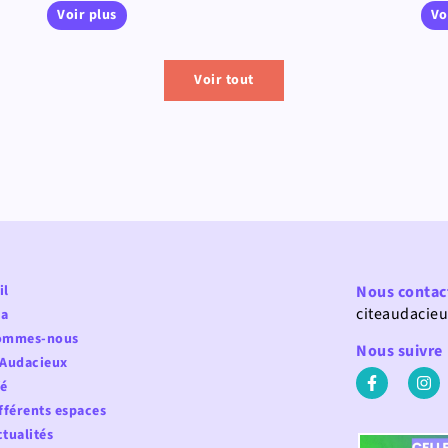
Voir plus
Vo
Voir tout
il
Nous contac
citeaudacie
a
ommes-nous
Nous suivre
 Audacieux
fé
fférents espaces
tualités