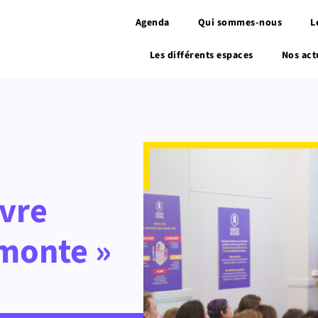
Agenda
Qui sommes-nous
L
Les différents espaces
Nos act
vre
 monte »