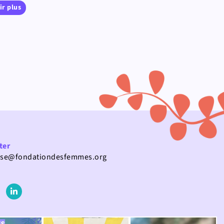
ir plus
ter
use@fondationdesfemmes.org