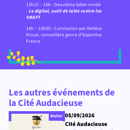
15h15 – 16h : Deuxième table-ronde
:
Le digital, outil de lutte contre les
VBGFT
16h – 16h05 : Conclusion par Dehbia
Krouk, conseillère genre d’Expertise
France
Les autres événements de
la Cité Audacieuse
05/09/2026
Atelier
Cité Audacieuse