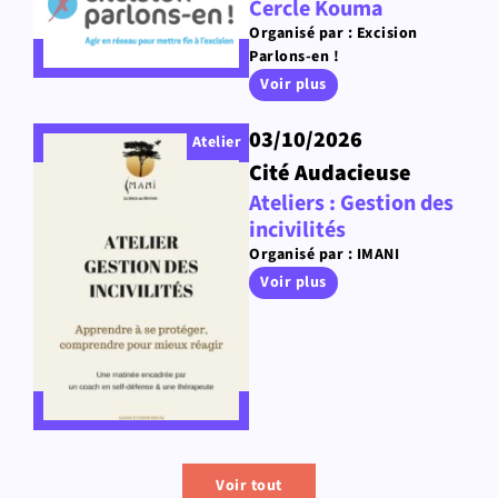
Cercle Kouma
Organisé par : Excision
Parlons-en !
Voir plus
03/10/2026
Atelier
Cité Audacieuse
Ateliers : Gestion des
incivilités
Organisé par : IMANI
Voir plus
Voir tout