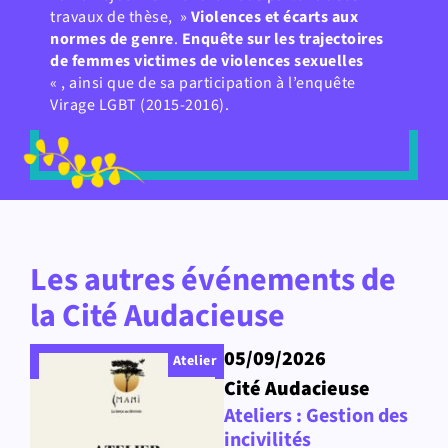
travaux de thèse, »
Violences et écarts aux
normes de genre
.
Enquête sur les trajectoires
de femmes victimes de violences sexuelles
« , ainsi que de sa participation à l’enquête
Virage LGBT (2015-2016).
Les autres événements de
la Cité Audacieuse
05/09/2026
Atelier
Cité Audacieuse
Ateliers : Gestion des
incivilités