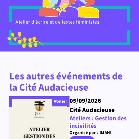
Atelier d’écrire et de textes féministes.
Les autres événements de
la Cité Audacieuse
05/09/2026
Atelier
Cité Audacieuse
Ateliers : Gestion des
incivilités
Organisé par : IMANI