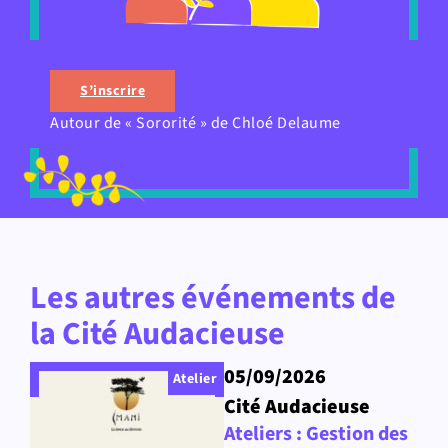
S’inscrire
Autour de « Sororité » de Chloé Delaume
Les autres événements de
la Cité Audacieuse
05/09/2026
Atelier
Cité Audacieuse
Ateliers : Gestion des