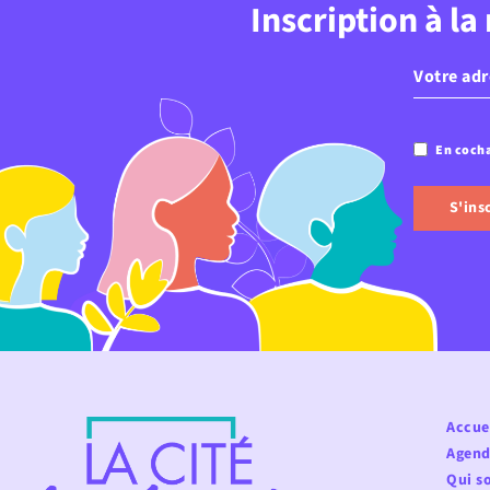
Inscription à la
E-
mail
(Néce
En cocha
Confident
Accue
Agend
Qui s