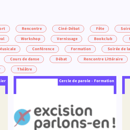
ort
Rencontre
Ciné-Débat
Fête
Soir
val
Workshop
Vernissage
Bookclub
Musicale
Conférence
Formation
Soirée de 
Cours de danse
Débat
Rencontre Littéraire
r
Théâtre
lier
Cercle de parole - Formation