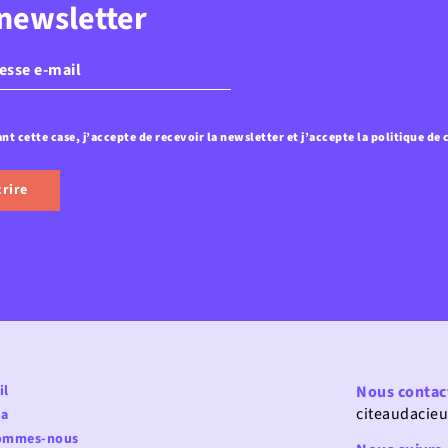
 newsletter
ssaire)
nt cette case, j’accepte de recevoir la newsletter et j’accepte la politique de 
ialité
(Nécessaire)
il
Nous contac
citeaudacie
a
ommes-nous