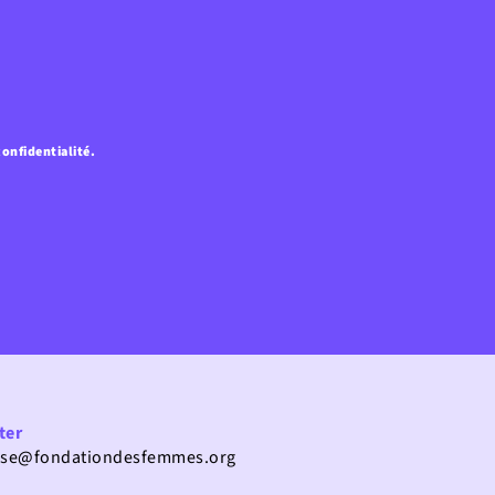
confidentialité.
ter
use@fondationdesfemmes.org