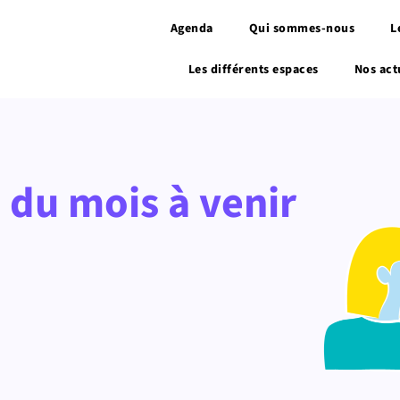
Agenda
Qui sommes-nous
L
Les différents espaces
Nos act
du mois à venir