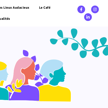
es Lieux Audacieux
Le Café
ualités