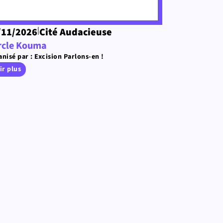
|
/11/2026
Cité Audacieuse
rcle Kouma
nisé par : Excision Parlons-en !
ir plus